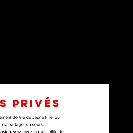
S PRIvÉS
rement de Vie de Jeune Fille, ou
r de partager un cours...
casion, vous avez la possibilité de