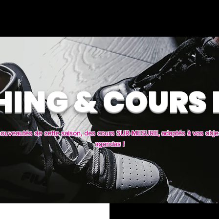
COURS - TARIFS
CONTACT
À PROPOS
ING & COURS 
nouveautés de cette saison, des cours SUR-MESURE, adaptés à vos objec
agendas !