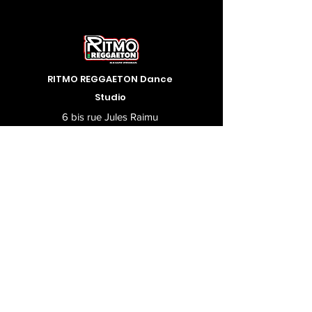
RITMO REGGAETON Dance
Studio
6 bis rue Jules Raimu
31200 Toulouse
ritmo.reggaeton@gmail.com
06 17 96 61 87
Abonnez-vous à notre Newsletter