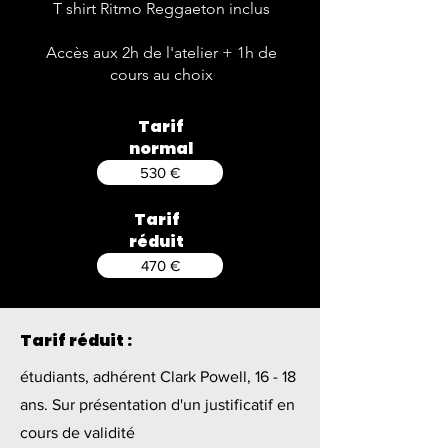
T shirt Ritmo Reggaeton inclus
Accès aux 2h de l'atelier + 1h de
cours au choix
Tarif
normal
530 €
Tarif
réduit
470 €
Tarif réduit :
étudiants, adhérent Clark Powell, 16 - 18
ans. Sur présentation d'un justificatif en
cours de validité