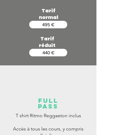
Tarif
normal
495 €
Tarif
réduit
440 €
full
pass
T shirt Ritmo Reggaeton inclus
Accès à tous les cours, y compris