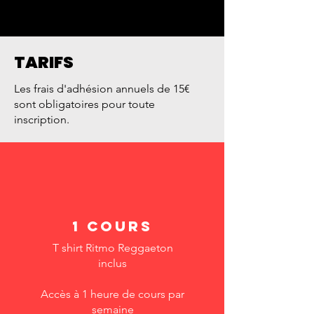
TARIFS
Les frais d'adhésion annuels de 15€
sont obligatoires pour toute
inscription.
1 cours
T shirt Ritmo Reggaeton
inclus
Accès à 1 heure de cours par
semaine