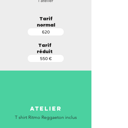
l'atelier
Tarif
normal
620
Tarif
réduit
550 €
atelier
T shirt Ritmo Reggaeton inclus