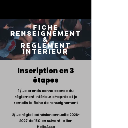
FICHE
RENSEIGNEMENT
&
reglement
interieur
Inscription en 3
étapes
1 / Je prends connaissance du
règlement intérieur ci-après et je
remplis la fiche de renseignement
2/ Je règle l'adhésion annuelle
2026-
2027
de 15€ en suivant le lien
HelloAsso