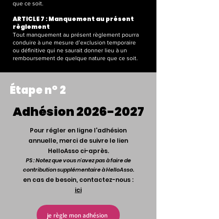
que ce soit.
ARTICLE 7 : Manquement au présent
règlement
Tout manquement au présent règlement pourra
conduire à une mesure d’exclusion temporaire
ou définitive qui ne saurait donner lieu à un
remboursement de quelque nature que ce soit.
Étape n° 2
Adhésion
2026-2027
Pour régler en ligne l'adhésion
annuelle, merci de suivre le lien
HelloAsso ci-après.
PS : Notez que vous n'avez pas à faire de
contribution supplémentaire à HelloAsso.
en cas de besoin, contactez-nous :
ici
je règle mon adhésion